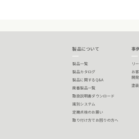
製品について
事
製品一覧
リ
製品カタログ
お
開
製品に関するQ&A
塗
廃番製品一覧
取扱説明書ダウンロード
識別システム
定期点検のお願い
取り付け方でお困りの方へ