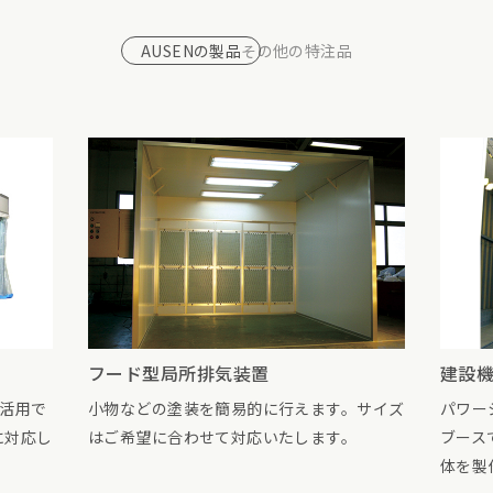
AUSENの製品
その他の特注品
フード型局所排気装置
建設
小物などの塗装を簡易的に行えます。サイズ
パワー
に活用で
はご希望に合わせて対応いたします。
ブース
に対応し
体を製