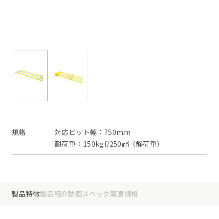
規格
対応ピット幅：750mm
耐荷重：150kgf/250㎟（静荷重）
製品特徴
製品紹介動画
スペック
関連規格