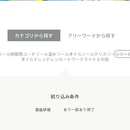
カテゴリ
から探す
フリーワード
から探す
リール
制御用コードリール
温水リール
オイルリール
グリスリール
リー
オイルドレン
ドレンカート
ワークライト
その他
絞り込み条件
部品供給
あり
一部あり
終了