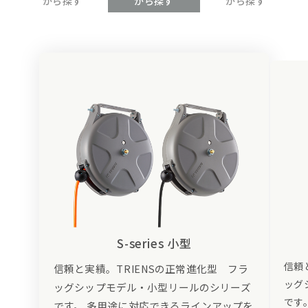
から探す
から探す
から探す
S-series 小型
信頼
信頼と実績。TRIENSの正常進化型 フラ
ッグ
ッグシップモデル・小型リールのシリーズ
です
です。 多用途に対応できるラインアップを