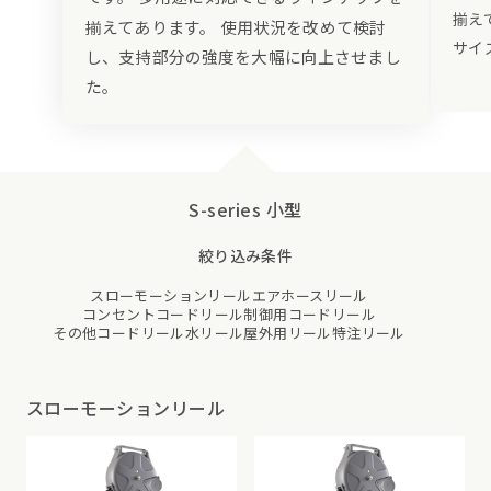
揃え
揃えてあります。 使用状況を改めて検討
サイ
し、支持部分の強度を大幅に向上させまし
た。
S-series 小型
絞り込み条件
スローモーションリール
エアホースリール
コンセントコードリール
制御用コードリール
その他コードリール
水リール
屋外用リール
特注リール
スローモーションリール