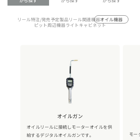
から探す
から探す
から探す
リール
特注/発売予定製品
リール関連機器
オイル機器
ピット周辺機器
ライト
キャビネット
オイルガン
オイルリールに接続しモーターオイルを供
モー
給するデジタルオイルガンです。