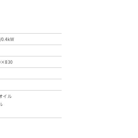
/0.4kW
0×830
オイル
ル