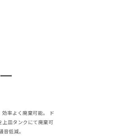
ー
、効率よく廃棄可能。 ド
を上皿タンクにて廃棄可
騒音低減。