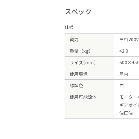
スペック
仕様
動力
三相200V
重量（kg）
42.0
サイズ(mm)
600×45
使用環境
屋内
標準色
白
使用可能流体
モーター
ギアオイ
油圧油