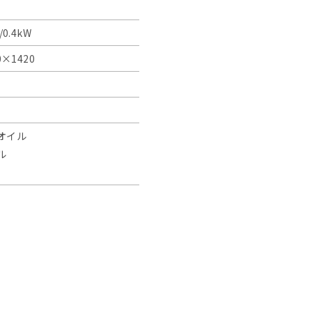
/0.4kW
0×1420
オイル
ル