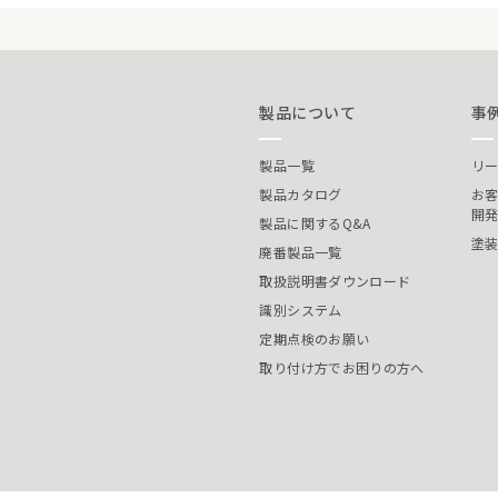
製品について
事
製品一覧
リ
製品カタログ
お
開
製品に関するQ&A
塗
廃番製品一覧
取扱説明書ダウンロード
識別システム
定期点検のお願い
取り付け方でお困りの方へ