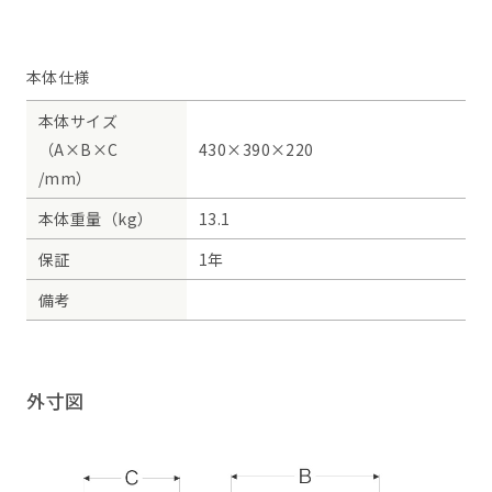
本体仕様
本体サイズ
（A×B×C
430×390×220
/mm）
本体重量（kg）
13.1
保証
1年
備考
外寸図