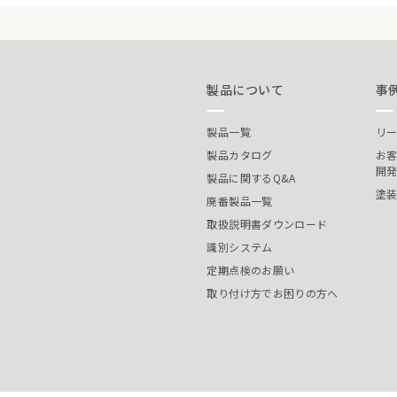
製品について
事
製品一覧
リ
製品カタログ
お
開
製品に関するQ&A
塗
廃番製品一覧
取扱説明書ダウンロード
識別システム
定期点検のお願い
取り付け方でお困りの方へ