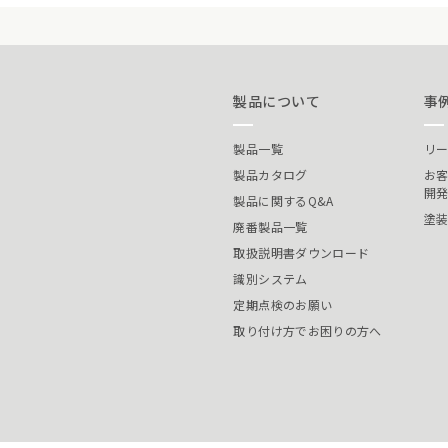
製品について
事
製品一覧
リ
製品カタログ
お
開
製品に関するQ&A
塗
廃番製品一覧
取扱説明書ダウンロード
識別システム
定期点検のお願い
取り付け方でお困りの方へ