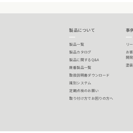
製品について
事
製品一覧
リ
製品カタログ
お
開
製品に関するQ&A
塗
廃番製品一覧
取扱説明書ダウンロード
識別システム
定期点検のお願い
取り付け方でお困りの方へ